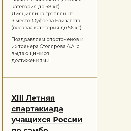
категория до 58 кг)
Дисциплина грэпплинг:
3 место: Фуфаева Елизавета
(весовая категория до 56 кг)
Поздравляем спортсменов и
их тренера Столярова А.А. с
выдающимися
достижениями!
XIII Летняя
спартакиада
учащихся России
по самбо