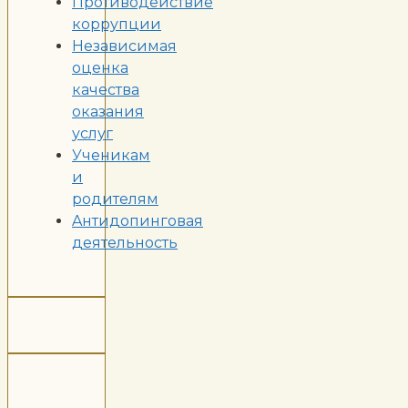
Противодействие
коррупции
Независимая
оценка
качества
оказания
услуг
Ученикам
и
родителям
Aнтидопинговая
деятельность