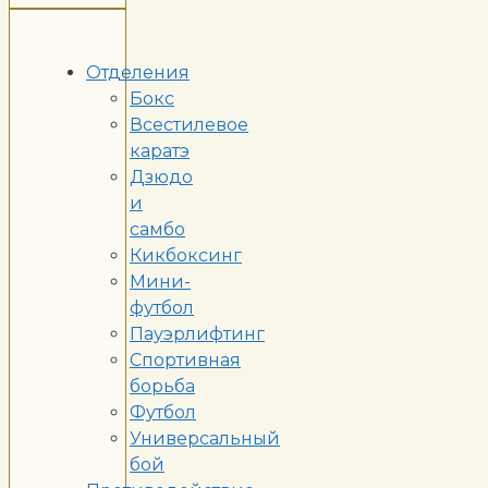
Отделения
Бокс
Всестилевое
каратэ
Дзюдо
и
самбо
Кикбоксинг
Мини-
футбол
Пауэрлифтинг
Спортивная
борьба
Футбол
Универсальный
бой