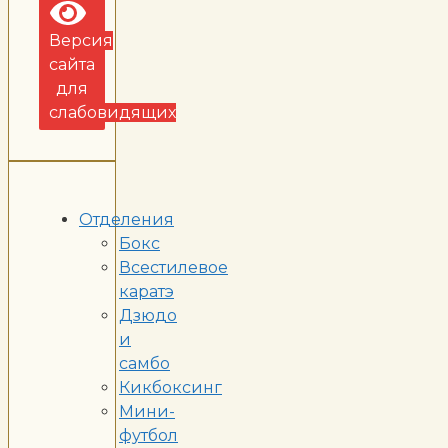
Версия
сайта
для
слабовидящих
Отделения
Бокс
Всестилевое
каратэ
Дзюдо
и
самбо
Кикбоксинг
Мини-
футбол