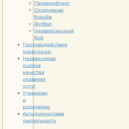
Пауэрлифтинг
Спортивная
борьба
Футбол
Универсальный
бой
Противодействие
коррупции
Независимая
оценка
качества
оказания
услуг
Ученикам
и
родителям
Aнтидопинговая
деятельность