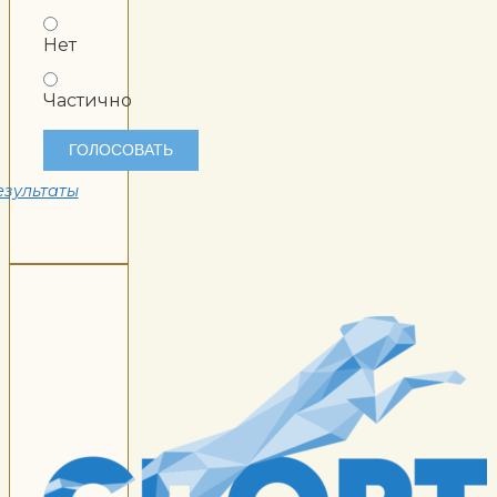
Нет
Частично
езультаты