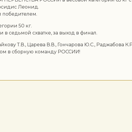
осидис Леонид.
л победителем.
егории 50 кг.
и в седьмой схватке, за выход в финал.
ву Т.В., Царева В.В., Гончарова Ю.С., Раджабова К.Р
ром в сборную команду РОССИИ!