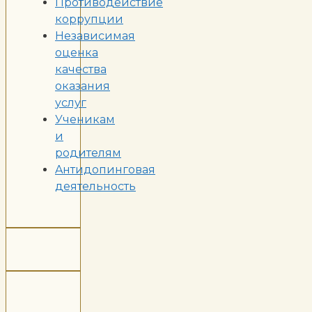
Противодействие
коррупции
Независимая
оценка
качества
оказания
услуг
Ученикам
и
родителям
Aнтидопинговая
деятельность