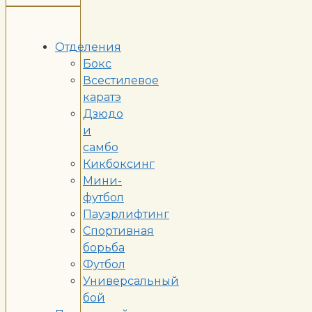
Отделения
Бокс
Всестилевое
каратэ
Дзюдо
и
самбо
Кикбоксинг
Мини-
футбол
Пауэрлифтинг
Спортивная
борьба
Футбол
Универсальный
бой