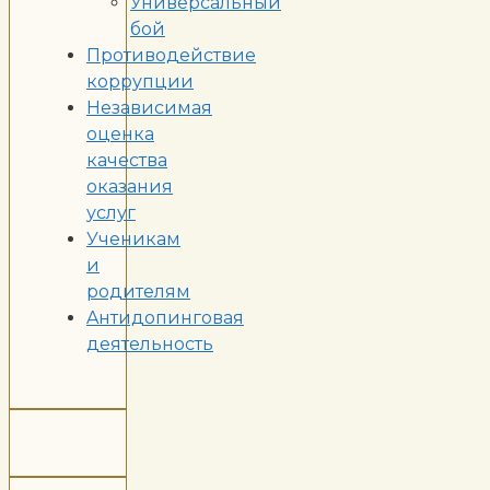
Универсальный
бой
Противодействие
коррупции
Независимая
оценка
качества
оказания
услуг
Ученикам
и
родителям
Aнтидопинговая
деятельность