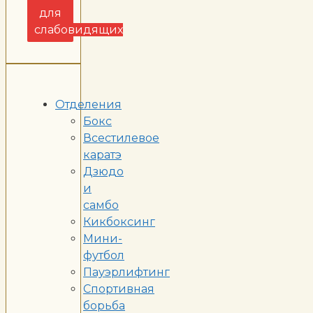
для
слабовидящих
Отделения
Бокс
Всестилевое
каратэ
Дзюдо
и
самбо
Кикбоксинг
Мини-
футбол
Пауэрлифтинг
Спортивная
борьба