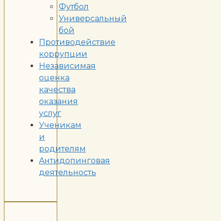
Футбол
Универсальный
бой
Противодействие
коррупции
Независимая
оценка
качества
оказания
услуг
Ученикам
и
родителям
Aнтидопинговая
деятельность